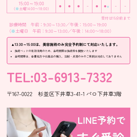
15:00～19:00
●
●
●
-
●
●
-
-
※
（
※
土曜14:00〜18:00）
受付は15分前まで
診療時間 午前：9:30～13:30／午後：15:00～19:00
（
※
土曜日 午前：9:30～13:00／午後：14:00〜18:00）
▲13:30～15:00は、美容施術のみ完全予約制にて対応いたします。
施術ベッドの有効活用のため、当時間帯は施術枠を開放いたします
当時間帯は、自費処方や化粧品の購入、注射・点滴のみのご来院は対応しておりません
TEL:03-6913-7332
〒167-0022 杉並区下井草3-41-1 パロ下井草3階