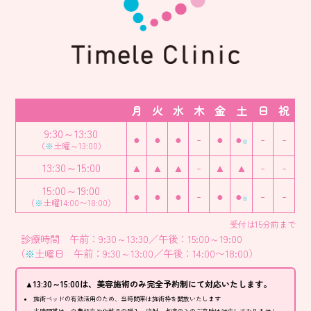
月
火
水
木
金
土
日
祝
9:30～13:30
●
●
●
-
●
●
-
-
※
（
※
土曜～13:00）
13:30～15:00
▲
▲
▲
-
▲
▲
-
-
15:00～19:00
●
●
●
-
●
●
-
-
※
（
※
土曜14:00〜18:00）
受付は15分前まで
診療時間 午前：9:30～13:30／午後：15:00～19:00
（
※
土曜日 午前：9:30～13:00／午後：14:00〜18:00）
▲13:30～15:00は、美容施術のみ完全予約制にて対応いたします。
施術ベッドの有効活用のため、当時間帯は施術枠を開放いたします