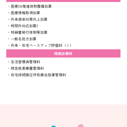
・医療DX推進体制整備加算
・医療情報取得加算
・外来感染対策向上加算
・時間外対応加算2
・明細書発行体制等加算
・一般名処方加算
・外来・在宅ベースアップ評価料（Ⅰ）
特掲診療料
・生活習慣病管理料
・特定疾患療養管理料
・在宅持続陽圧呼吸療法指導管理料