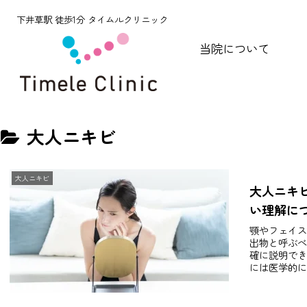
下井草駅 徒歩1分 タイムルクリニック
当院について
大人ニキビ
大人ニキビ
大人ニキ
い理解に
顎やフェイス
出物と呼ぶべ
確に説明でき
には医学的に