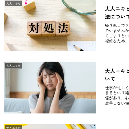
大人ニキビ
大人ニキ
法につい
繰り返しでき
でいませんか
てしまうとい
複雑なため、
大人ニキビ
大人ニキ
いて
仕事が忙しく
きるという経
係があり、心
改善しない場
大人ニキビ