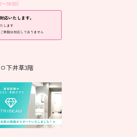
0〜18:00）
にて対応いたします。
いたします
のご来院は対応しておりません
 パロ下井草3階