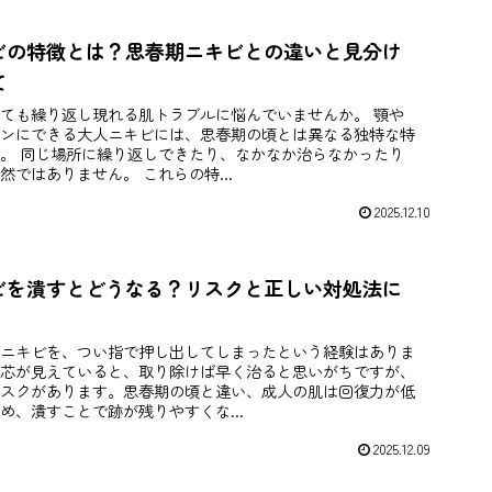
ビの特徴とは？思春期ニキビとの違いと見分け
て
ても繰り返し現れる肌トラブルに悩んでいませんか。 顎や
ンにできる大人ニキビには、思春期の頃とは異なる独特な特
。 同じ場所に繰り返しできたり、なかなか治らなかったり
然ではありません。 これらの特...
2025.12.10
ビを潰すとどうなる？リスクと正しい対処法に
ニキビを、つい指で押し出してしまったという経験はありま
芯が見えていると、取り除けば早く治ると思いがちですが、
スクがあります。思春期の頃と違い、成人の肌は回復力が低
め、潰すことで跡が残りやすくな...
2025.12.09