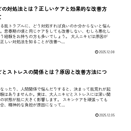
ビの対処法とは？正しいケアと効果的な改善方
て
る肌トラブルに、どう対処すれば良いのか分からないと悩ん
。思春期の頃と同じケアをしても改善しない、むしろ悪化し
う経験をお持ちの方も多いでしょう。 大人ニキビは原因が
正しい対処法を知ることが改善へ...
2025.12.08
ビとストレスの関係とは？原因と改善方法につ
なったり、人間関係で悩んだりすると、決まって肌荒れが起
験はありませんか。実は、大人ニキビとストレスには深い関
の状態が肌に大きく影響します。 スキンケアを頑張っても
合、精神的な負担が原因になって...
2025.12.05