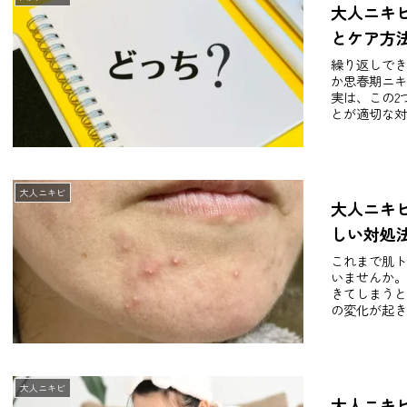
大人ニキ
とケア方
繰り返しでき
か思春期ニキ
実は、この2
とが適切な対
大人ニキビ
大人ニキ
しい対処
これまで肌ト
いませんか。
きてしまうと
の変化が起き
大人ニキビ
大人ニキ