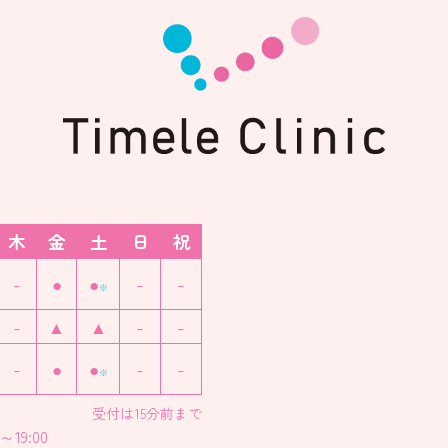
木
金
土
日
祝
-
●
●
-
-
※
-
▲
▲
-
-
-
●
●
-
-
※
受付は15分前まで
～19:00