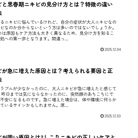
ビと思春期ニキビの見分け方とは？特徴の違い
法
るニキビに悩んでいるけれど、自分の症状が大人ニキビなの
ビなのか分からないという方は多いのではないでしょうか。
つは原因もケア方法も大きく異なるため、見分け方を知るこ
処への第一歩となります。間違っ...
2025.12.04
ビが急に増えた原因とは？考えられる要因と正
法
ラブルが少なかったのに、大人ニキビが急に増えたと感じて
 昨日までは気にならなかったのに、突然顔のあちこちにで
不安になるものです。急に増えた場合は、体や環境に何らか
ているサインかもしれません。原...
2025.12.03
ビが固い原因とは?しこりニキビの正しいケアと