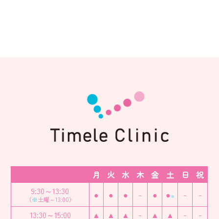
月
火
水
木
金
土
日
祝
9:30～13:30
●
●
●
-
●
●
-
-
※
（
※
土曜～13:00）
13:30～15:00
▲
▲
▲
-
▲
▲
-
-