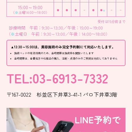
15:00～19:00
●
●
●
-
●
●
-
-
※
（
※
土曜14:00〜18:00）
受付は15分前まで
診療時間 午前：9:30～13:30／午後：15:00～19:00
（
※
土曜日 午前：9:30～13:00／午後：14:00〜18:00）
▲13:30～15:00は、美容施術のみ完全予約制にて対応いたします。
施術ベッドの有効活用のため、当時間帯は施術枠を開放いたします
当時間帯は、自費処方や化粧品の購入、注射・点滴のみのご来院は対応しておりません
TEL:03-6913-7332
〒167-0022 杉並区下井草3-41-1 パロ下井草3階