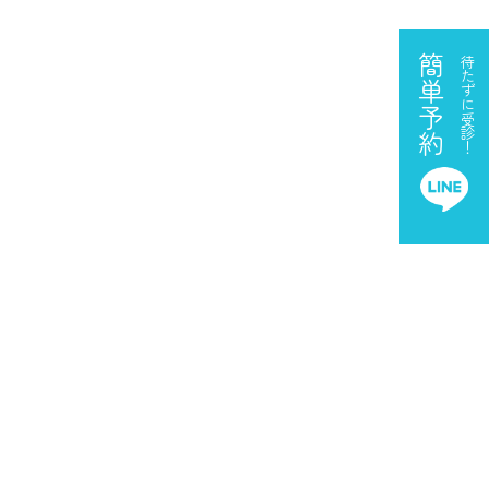
簡単予約
待たずに受診！