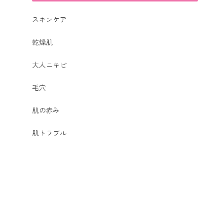
スキンケア
乾燥肌
大人ニキビ
毛穴
肌の赤み
肌トラブル