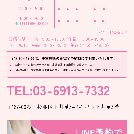
13:30～15:00
▲
▲
▲
-
▲
▲
-
-
15:00～19:00
●
●
●
-
●
●
-
-
※
（
※
土曜14:00〜18:00）
受付は15分前まで
診療時間 午前：9:30～13:30／午後：15:00～19:00
（
※
土曜日 午前：9:30～13:00／午後：14:00〜18:00）
▲13:30～15:00は、美容施術のみ完全予約制にて対応いたします。
施術ベッドの有効活用のため、当時間帯は施術枠を開放いたします
当時間帯は、自費処方や化粧品の購入、注射・点滴のみのご来院は対応しておりません
TEL:03-6913-7332
〒167-0022 杉並区下井草3-41-1 パロ下井草3階